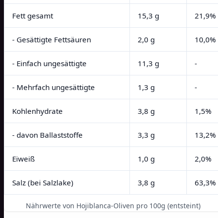
Fett gesamt
15,3 g
21,9%
- Gesättigte Fettsäuren
2,0 g
10,0%
- Einfach ungesättigte
11,3 g
-
- Mehrfach ungesättigte
1,3 g
-
Kohlenhydrate
3,8 g
1,5%
- davon Ballaststoffe
3,3 g
13,2%
Eiweiß
1,0 g
2,0%
Salz (bei Salzlake)
3,8 g
63,3%
Nährwerte von Hojiblanca-Oliven pro 100g (entsteint)