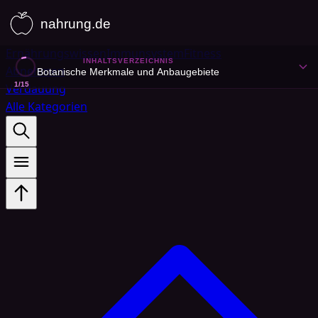
Ernährungswissen
Immunsystem
Fitness
INHALTSVERZEICHNIS
Abnehmen
Botanische Merkmale und Anbaugebiete
1
/
15
Verdauung
Alle Kategorien