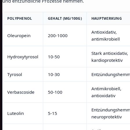
und entzündliche Prozesse hemmen.
POLYPHENOL
GEHALT (MG/100G)
HAUPTWIRKUNG
Antioxidativ,
Oleuropein
200-1000
antimikrobiell
Stark antioxidativ,
Hydroxytyrosol
10-50
kardioprotektiv
Tyrosol
10-30
Entzündungshem
Antimikrobiell,
Verbascoside
50-100
antioxidativ
Entzündungshemm
Luteolin
5-15
neuroprotektiv