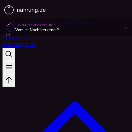
Ernährungswissen
Immunsystem
Fitness
INHALTSVERZEICHNIS
Abnehmen
Was ist Nachtkerzenöl?
1
/
7
Verdauung
Alle Kategorien