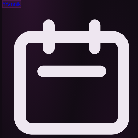
Y
Yannik