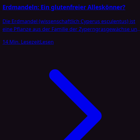
Erdmandeln: Ein glutenfreier Alleskönner?
Die Erdmandel (wissenschaftlich Cyperus esculentus) ist
eine Pflanze aus der Familie der Zyperngrasgewächse un
wird umgangssprachlich oft auch
14 Min. Lesezeit
Lesen
als Chufa oder Tigernuss bezeichnet [1]. Trotz ihrer
Bezeichnung als „Nuss“ handelt es sich botanisch gesehe
um ein knollenförmiges Rhizom, das im Erdreich
heranwächst. Die Erdmandel ist in Teilen Afrikas seit
Jahrhunderten bekannt und wird dort in verschiedenen
Gerichten sowie Getränken verwendet. In Europa ist sie
[…]