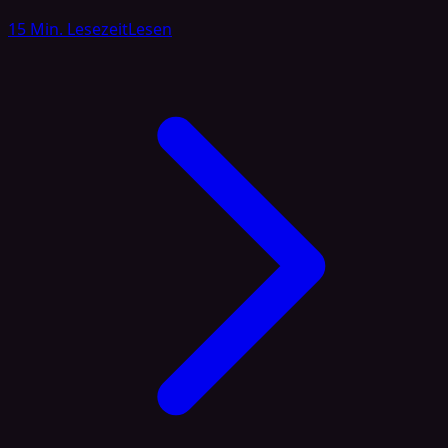
Ernährung eine wesentliche Rolle spielen. Sie zählen zu
15 Min. Lesezeit
Lesen
den essenziellen Nährstoffen, da bestimmte Vertreter
dieser Fettgruppe vom Körper nicht selbst hergestellt
werden können und deshalb über die Nahrung zugeführt
werden müssen [1]. Das Wort „essenzielle Fettsäure“
bedeutet, dass sie für eine Vielzahl von Körperfunktionen
[…]