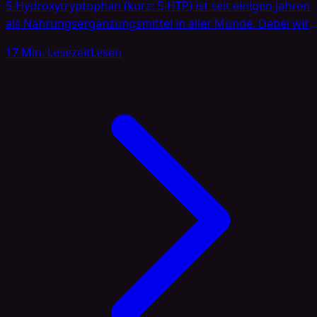
5-Hydroxytryptophan (kurz: 5-HTP) ist seit einigen Jahren
als Nahrungsergänzungsmittel in aller Munde. Dabei wird
es insbesondere mit Effekten wie Stimmungsaufhellung,
17 Min. Lesezeit
Lesen
Schlafverbesserung oder Appetitzügelung in Verbindung
gebracht. Hersteller preisen ihre Produkte oft mit
potentiellen Vorteilen für das Wohlbefinden an. Dennoch
sind diese Versprechen keinesfalls uneingeschränkt zu
übernehmen, da seriöse Studienergebnisse und
behördliche Bewertungen differenziert betrachtet werde
[…]