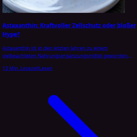
Astaxanthin: Kraftvoller Zellschutz oder bloßer
Hype?
Astaxanthin ist in den letzten Jahren zu einem
vielbeachteten Nahrungsergänzungsmittel geworden.
Dabei wird dem Stoff in verschiedenen Werbeaussagen
13 Min. Lesezeit
Lesen
eine Vielzahl von potenziellen gesundheitsfördernden
Eigenschaften zugeschrieben. Insbesondere in den
Bereichen Sport, Hautgesundheit und Anti-Aging steht
Astaxanthin hoch im Kurs. Auch die Nachfrage in Online-
Shops und Apotheken steigt kontinuierlich. Dies wirft die
Frage auf, was hinter diesem Trend steckt und ob die
wissenschaftliche Datenlage […]