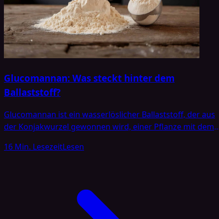
Glucomannan: Was steckt hinter dem
Ballaststoff?
Glucomannan ist ein wasserlöslicher Ballaststoff, der aus
der Konjakwurzel gewonnen wird, einer Pflanze mit dem
lateinischen Namen Amorphophallus konjac [1]. Er hat in
16 Min. Lesezeit
Lesen
den vergangenen Jahren zunehmend an Bekanntheit
gewonnen, insbesondere in Zusammenhang
mit Abnehmprodukten und Diäten. In vielen
Werbebotschaften wird Glucomannan als Hilfsmittel
gegen Hungerattacken beschrieben und soll angeblich
das Sättigungsgefühl erhöhen. Diese vermeintlichen