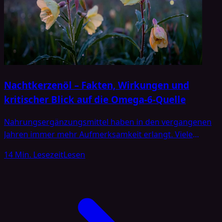
Nachtkerzenöl – Fakten, Wirkungen und
kritischer Blick auf die Omega-6-Quelle
Nahrungsergänzungsmittel haben in den vergangenen
Jahren immer mehr Aufmerksamkeit erlangt. Viele
Menschen versprechen sich durch die zusätzliche
14 Min. Lesezeit
Lesen
Einnahme bestimmter Vitamine, Mineralstoffe oder Öle
eine Verbesserung ihres allgemeinen Wohlbefindens ode
die Linderung bestimmter Beschwerden. In diesem
Zusammenhang taucht auch immer
wieder&nbsp;Nachtkerzenöl&nbsp;auf. Ein Blick in
Apotheken, Drogerien und Reformhäuser zeigt, dass