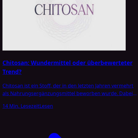
Chitosan: Wundermittel oder überbewerteter
Trend?
Chitosan ist ein Stoff, der in den letzten Jahren vermehrt
als Nahrungsergänzungsmittel beworben wurde. Dabei
werden ihm verschiedene Eigenschaften zugeschrieben,
14 Min. Lesezeit
Lesen
wie zum Beispiel die Bindung von Fetten im Magen-Darm-
Trakt, eine mögliche Unterstützung beim
Gewichtsmanagement und ein positiver Einfluss auf den
Cholesterinspiegel. Aufgrund dieser angepriesenen Effek