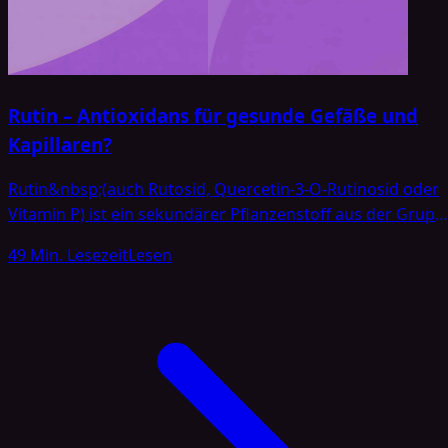
Rutin – Antioxidans für gesunde Gefäße und
Kapillaren?
Rutin&nbsp;(auch Rutosid, Quercetin-3-O-Rutinosid oder
Vitamin P) ist ein sekundärer Pflanzenstoff aus der Grupp
der&nbsp;Flavonoide, genauer ein Glykosid des
49 Min. Lesezeit
Lesen
Flavonols&nbsp;Quercetin. Seinen Namen erhielt Rutin
vom Weinrautengewächs&nbsp;Ruta graveolens&nbsp;
(Gartenraute), aus dem es bereits 1842 erstmals isoliert
wurde. In den 1930er Jahren rückte Rutin in den Fokus de
Forschung, als der Nobelpreisträger Albert Szent-Györgyi
entdeckte, dass Zitrus-Extrakte mit Rutin […]