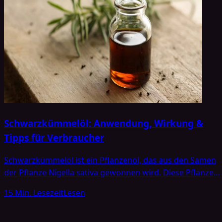
Schwarzkümmelöl: Anwendung, Wirkung &
Tipps für Verbraucher
Schwarzkümmelöl ist ein Pflanzenöl, das aus den Samen
der Pflanze Nigella sativa gewonnen wird. Diese Pflanze
wird umgangssprachlich auch als „Echter
15 Min. Lesezeit
Lesen
Schwarzkümmel“ bezeichnet und gehört zur Familie der
Hahnenfußgewächse (Ranunculaceae) [1]. Trotz seines
Namens ist Schwarzkümmel nicht mit dem uns bekannte