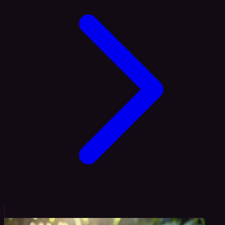
Kümmel (Carum carvi) oder Kreuzkümmel (Cuminum
cyminum) verwandt, sondern steht in einer eigenen
botanischen Gattung. Die […]