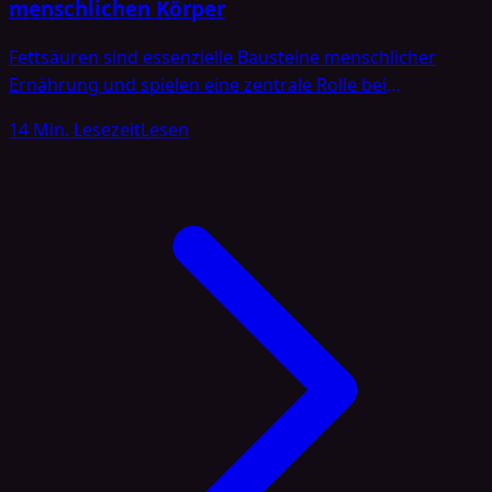
menschlichen Körper
Fettsäuren sind essenzielle Bausteine menschlicher
Ernährung und spielen eine zentrale Rolle bei
verschiedenen Stoffwechselprozessen im Körper [1]. Im
14 Min. Lesezeit
Lesen
Allgemeinen unterscheidet man zwischen gesättigten,
einfach ungesättigten und mehrfach ungesättigten
Fettsäuren. Zu den mehrfach ungesättigten Fettsäuren
zählen beispielsweise&nbsp;Omega-3-
&nbsp;und&nbsp;Omega-6-Fettsäuren,
während&nbsp;Omega-9-Fettsäuren&nbsp;den einfach
ungesättigten Fettsäuren zugeordnet werden. Obwohl si
nicht zu den essenziellen Fettsäuren gehören, sind sie
dennoch ein wichtiger […]