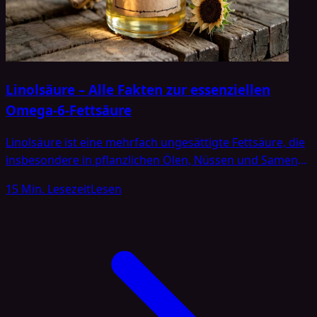
Linolsäure – Alle Fakten zur essenziellen
Omega-6-Fettsäure
Linolsäure ist eine mehrfach ungesättigte Fettsäure, die
insbesondere in pflanzlichen Ölen, Nüssen und Samen
vorkommt und zu den Omega-6-Fettsäuren zählt [1]. Sie
15 Min. Lesezeit
Lesen
gilt als essenzielle Fettsäure, weil der menschliche
Organismus sie nicht eigenständig synthetisieren kann
und auf die Zufuhr über die Nahrung angewiesen ist [2].
Linolsäure spielt in der Ernährung und Medizin eine
bedeutende Rolle. In der Ernährungswissenschaft […]