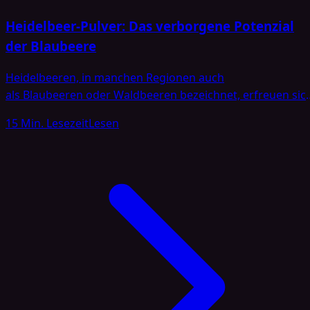
Heidelbeer-Pulver: Das verborgene Potenzial
der Blaubeere
Heidelbeeren, in manchen Regionen auch
als Blaubeeren oder Waldbeeren bezeichnet, erfreuen sic
seit vielen Jahren großer Beliebtheit. Sie werden frisch
15 Min. Lesezeit
Lesen
verzehrt, zu Konfitüre verarbeitet oder in diversen
Süßspeisen und Backwaren eingesetzt. Doch längst habe
Heidelbeeren auch Einzug in den Markt der
Nahrungsergänzungsmittel gehalten. Heidelbeer-
Pulver gilt als eine praktische Möglichkeit, die wertvollen
Inhaltsstoffe der Beeren in konzentrierter Form
aufzunehmen. Für viele Menschen […]