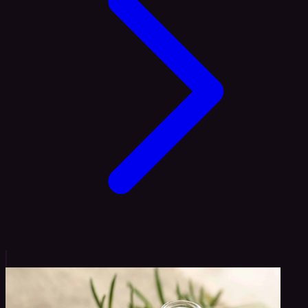
findet man Chitosan in zahlreichen Produkten, die oftmal
als „Fatburner“, „Fettblocker“ oder […]