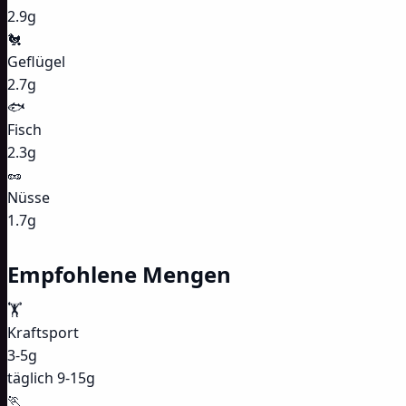
2.9g
🐔
Geflügel
2.7g
🐟
Fisch
2.3g
🥜
Nüsse
1.7g
Empfohlene Mengen
🏋️
Kraftsport
3-5g
täglich 9-15g
🏃