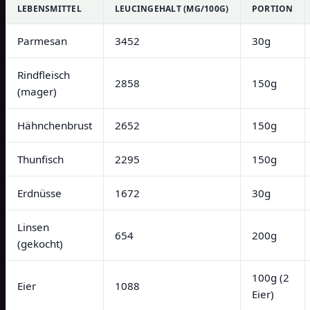
LEBENSMITTEL
LEUCINGEHALT (MG/100G)
PORTION
Parmesan
3452
30g
Rindfleisch
2858
150g
(mager)
Hähnchenbrust
2652
150g
Thunfisch
2295
150g
Erdnüsse
1672
30g
Linsen
654
200g
(gekocht)
100g (2
Eier
1088
Eier)