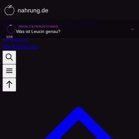
Ernährungswissen
Immunsystem
Fitness
INHALTSVERZEICHNIS
Abnehmen
Was ist Leucin genau?
1
/
18
Verdauung
Alle Kategorien