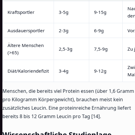
Nac
Kraftsportler
3-5g
9-15g
den
Ausdauersportler
2-3g
6-9g
Vor
Ältere Menschen
2,5-3g
7,5-9g
Zu 
(>65)
Zwi
Diät/Kaloriendefizit
3-4g
9-12g
Mah
Menschen, die bereits viel Protein essen (über 1,6 Gramm
pro Kilogramm Körpergewicht), brauchen meist kein
zusätzliches Leucin. Eine proteinreiche Ernährung liefert
bereits 8 bis 12 Gramm Leucin pro Tag [14].
Wissenschaftliche Studienlage