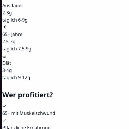
Ausdauer
2-3g
täglich 6-9g
👴
65+ Jahre
2.5-3g
täglich 7.5-9g
🥗
Diät
3-4g
täglich 9-12g
Wer profitiert?
✓
65+ mit Muskelschwund
✓
Pflanzliche Ernährung