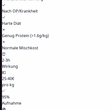
✓
Nach OP/Krankheit
✓
Harte Diät
✗
Genug Protein (>1.6g/kg)
✗
Normale Mischkost
⏰
2-3h
Wirkung
💶
25-40€
pro kg
✅
95%
Aufnahme
🚫