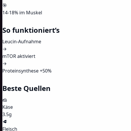
🎯
14-18% im Muskel
So funktioniert’s
Leucin-Aufnahme
→
mTOR aktiviert
→
Proteinsynthese +50%
Beste Quellen
🧀
Käse
3.5g
🥩
Fleisch