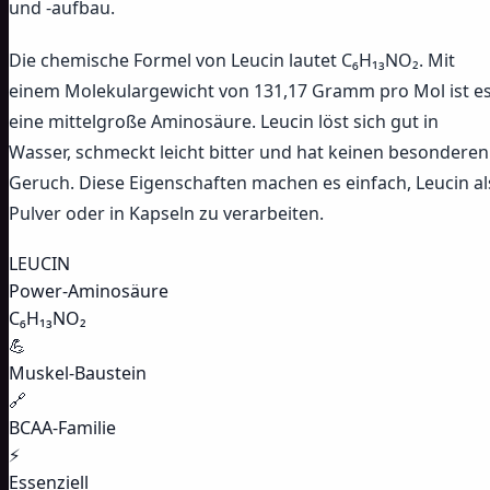
und -aufbau.
Die chemische Formel von Leucin lautet C₆H₁₃NO₂. Mit
einem Molekulargewicht von 131,17 Gramm pro Mol ist e
eine mittelgroße Aminosäure. Leucin löst sich gut in
Wasser, schmeckt leicht bitter und hat keinen besonderen
Geruch. Diese Eigenschaften machen es einfach, Leucin al
Pulver oder in Kapseln zu verarbeiten.
LEUCIN
Power-Aminosäure
C₆H₁₃NO₂
💪
Muskel-Baustein
🔗
BCAA-Familie
⚡
Essenziell