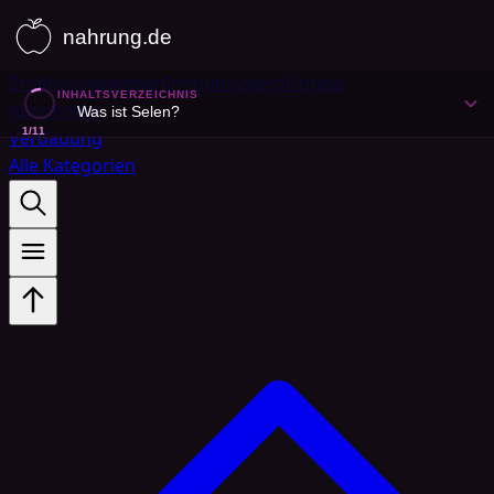
Ernährungswissen
Immunsystem
Fitness
INHALTSVERZEICHNIS
Abnehmen
Was ist Selen?
1
/
11
Verdauung
Alle Kategorien