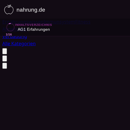
Ernährungswissen
Immunsystem
Fitness
INHALTSVERZEICHNIS
Abnehmen
AG1 Erfahrungen
1
/
16
Verdauung
Alle Kategorien