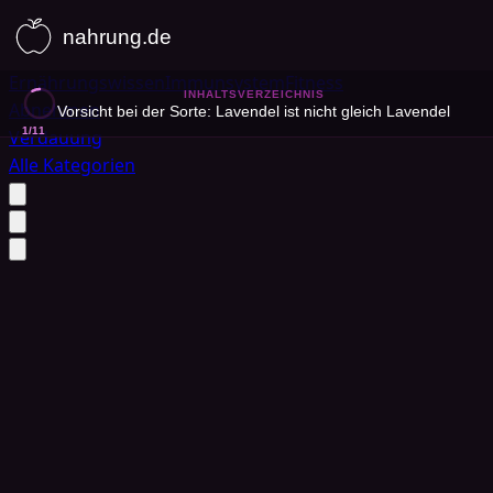
Ernährungswissen
Immunsystem
Fitness
INHALTSVERZEICHNIS
Abnehmen
Vorsicht bei der Sorte: Lavendel ist nicht gleich Lavendel
1
/
11
Verdauung
Alle Kategorien