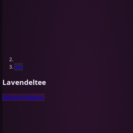
Tee
Lavendeltee
D
Dennis Philippus