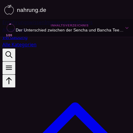
Ernährungswissen
Immunsystem
Fitness
INHALTSVERZEICHNIS
Abnehmen
Der Unterschied zwischen der Sencha und Bancha Teesorte
1
/
20
Verdauung
Alle Kategorien