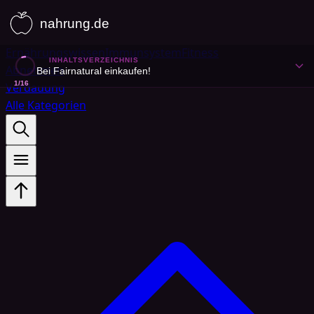
Ernährungswissen
Immunsystem
Fitness
INHALTSVERZEICHNIS
Abnehmen
Bei Fairnatural einkaufen!
1
/
16
Verdauung
Alle Kategorien